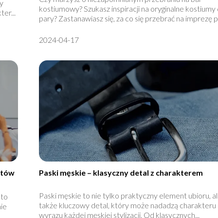
by
kostiumowy? Szukasz inspiracji na oryginalne kostiumy 
er...
pary? Zastanawiasz się, za co się przebrać na imprezę p.
2024-04-17
atów
Paski męskie – klasyczny detal z charakterem
Paski męskie to nie tylko praktyczny element ubioru, a
 to
także kluczowy detal, który może nadadzą charakteru 
nie
wyrazu każdej męskiej stylizacji. Od klasycznych...