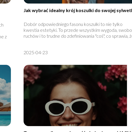
Jak wybrać idealny krój koszulki do swojej sylwet
Dobór odpowiedniego fasonu koszulki to nie tylko
ch
kwestia estetyki. To przede wszystkim wygoda, swob
ruchów i to trudne do zdefiniowania "coś", co sprawia, że
ne z
2025-04-23