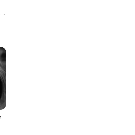
ale
e