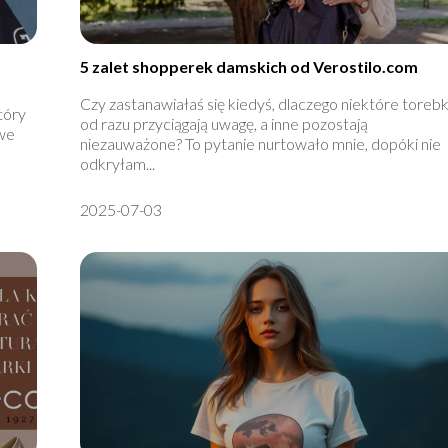
5 zalet shopperek damskich od Verostilo.com
Czy zastanawiałaś się kiedyś, dlaczego niektóre torebk
tóry
od razu przyciągają uwagę, a inne pozostają
owe
niezauważone? To pytanie nurtowało mnie, dopóki nie
odkryłam...
2025-07-03