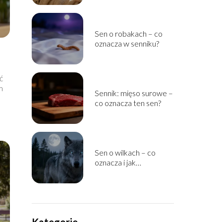
Sen o robakach – co
oznacza w senniku?
ć
m
Sennik: mięso surowe –
co oznacza ten sen?
Sen o wilkach – co
oznacza i jak
interpretować ten
symbol?