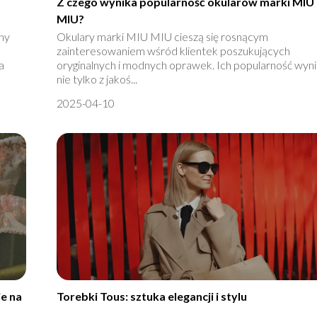
Z czego wynika popularność okularów marki MIU
MIU?
zny
Okulary marki MIU MIU cieszą się rosnącym
zainteresowaniem wśród klientek poszukujących
a
oryginalnych i modnych oprawek. Ich popularność wyn
nie tylko z jakoś...
2025-04-10
e na
Torebki Tous: sztuka elegancji i stylu