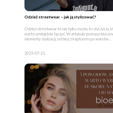
Odzież streetwear – jak ją stylizować?
Odzież streetwear to nie tylko moda, to styl życia, k
warto umiejętnie łączyć. W artykule poznasz klucz
elementy stylizacji, od bluz z kapturem po warstw...
2025-07-21