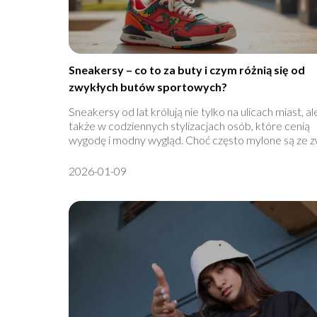
Sneakersy – co to za buty i czym różnią się od
zwykłych butów sportowych?
Sneakersy od lat królują nie tylko na ulicach miast, al
także w codziennych stylizacjach osób, które cenią
wygodę i modny wygląd. Choć często mylone są ze zw
2026-01-09