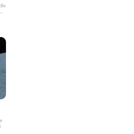
dla
..
le
i