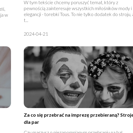
W tym tekście chcemy poruszyć temat, który z
pewnością zainteresuje wszystkich miłośników mody i
iś,
elegancji - torebki Tous. To nie tylko dodatek do stroju, 
ja w
t...
2024-04-21
Za co się przebrać na imprezę przebieraną? Stroj
dla par
Czy marzysz o niezapomnianym przebraniu na bal