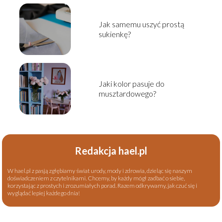
Jak samemu uszyć prostą
sukienkę?
Jaki kolor pasuje do
musztardowego?
Redakcja hael.pl
W hael.pl z pasją zgłębiamy świat urody, mody i zdrowia, dzieląc się naszym
doświadczeniem z czytelnikami. Chcemy, by każdy mógł zadbać o siebie,
korzystając z prostych i zrozumiałych porad. Razem odkrywamy, jak czuć się i
wyglądać lepiej każdego dnia!