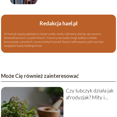
Redakcja hael.pl
W hael.pl z pasją zgłębiamy świat urody, mody i zdrowia, dzieląc się naszym
doświadczeniem z czytelnikami. Chcemy, by każdy mógł zadbać o siebie,
korzystając z prostych i zrozumiałych porad. Razem odkrywamy, jak czuć się i
wyglądać lepiej każdego dnia!
Może Cię również zainteresować
Czy lubczyk działa jak
afrodyzjak? Mity i
fakty