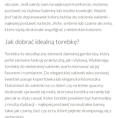
obcasie. Jeśli zależy nam na większym komforcie, możemy
postawić na stylowe baleriny lub modne kowbojki. Ważne
jest także dopasowanie koloru butów do odcienia sukienki –
najlepiej postawić na beże, złote, srebrne lub czarne akcenty,
które będą doskonale współgrać z niebieskim kolorem.
Jak dobrać idealną torebkę?
Torebka to nieodłączny element damskiej garderoby, który
pełni zarówno funkcję praktyczną, jak i stylową. Wybierając
torebkę do niebieskiej sukienki, warto kierować się jej
fasonem i rozmiarem. Do eleganckiej sukienki wieczorowej
świetnie pasuje kopertówka lub elegancka listonoszka.
Natomiast do sukienki na co dzień czy na letnie spacery
doskonale sprawdzi się mała, skórzana torebka na ramię lub
plecak w stylu casual. Kolor torebki powinien być harmonijny
z resztą stylizacji – najlepiej postawić na neutralne barwy,
takie jak czarny, beż czy ecru, które pięknie skomponują się z
niebieskim.