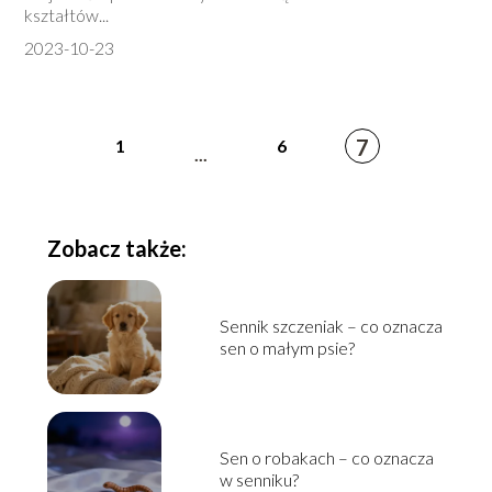
kształtów...
2023-10-23
7
1
6
...
Zobacz także:
Sennik szczeniak – co oznacza
sen o małym psie?
Sen o robakach – co oznacza
w senniku?