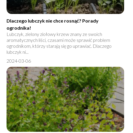
Dlaczego lubczyk nie chce rosnąć? Porady
ogrodnika!
Lubczyk, zielony ziołowy krzew znany ze swoich
aromatycznych liści, czasami może sprawić problem
ogrodnikom, którzy starają się go uprawiać. Dlaczego
lubczyk ni...
2024-03-06