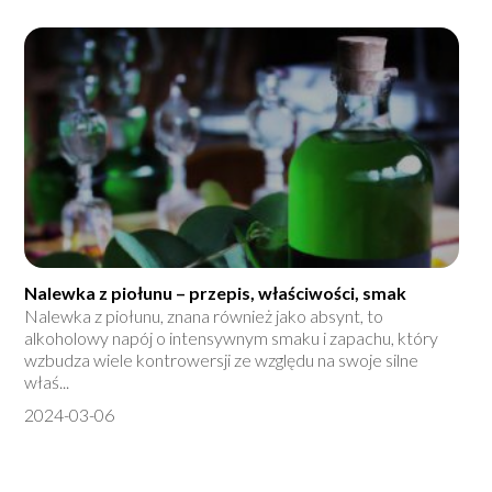
Nalewka z piołunu – przepis, właściwości, smak
Nalewka z piołunu, znana również jako absynt, to
alkoholowy napój o intensywnym smaku i zapachu, który
wzbudza wiele kontrowersji ze względu na swoje silne
właś...
2024-03-06