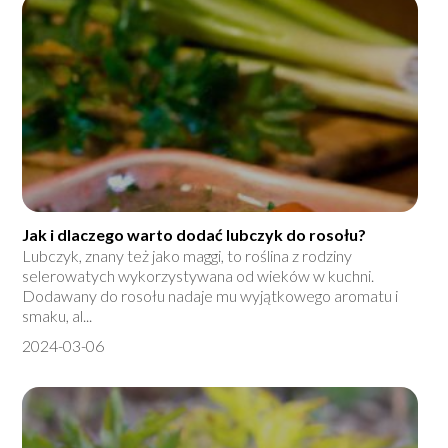
Jak i dlaczego warto dodać lubczyk do rosołu?
Lubczyk, znany też jako maggi, to roślina z rodziny
selerowatych wykorzystywana od wieków w kuchni.
Dodawany do rosołu nadaje mu wyjątkowego aromatu i
smaku, al...
2024-03-06