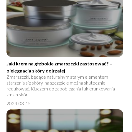
Jaki krem na głębokie zmarszczki zastosować? –
pielęgnacja skóry dojrzałej
Zmarszczki, będące naturalnym stałym elementem
starzenia się skóry, na szczęście można skutecznie
redukować. Kluczem do zapobiegania i ukierunkowania
zmian skór...
2024-03-15