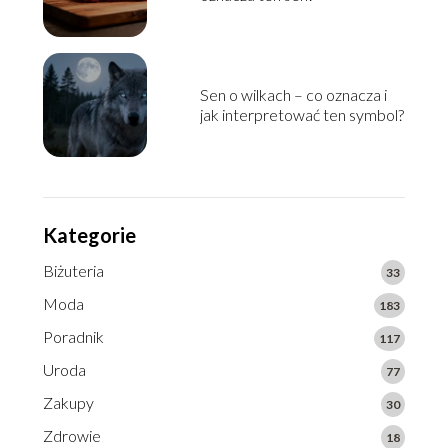
Sen o wilkach – co oznacza i
jak interpretować ten symbol?
Kategorie
Biżuteria
33
Moda
183
Poradnik
117
Uroda
77
Zakupy
30
Zdrowie
18