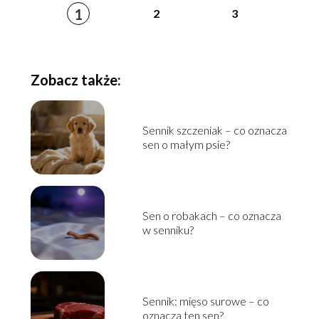
1
2
3
Zobacz także:
Sennik szczeniak – co oznacza
sen o małym psie?
Sen o robakach – co oznacza
w senniku?
Sennik: mięso surowe – co
oznacza ten sen?