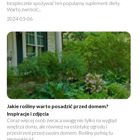
bezpiecznie spożywać ten popularny suplement diety.
Warto zwrócić...
2024-03-06
Jakie rośliny warto posadzić przed domem?
Inspiracje i zdjęcia
Coraz więcej osób zwraca uwagę nie tylko na wygląd
wnętrza domu, ale również na estetykę ogrodu i
przestrzeni przed swoim domem. Rośliny pełnią tu
niezwykle ist...