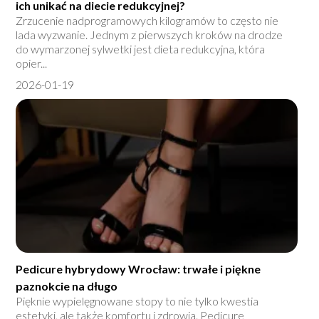
ich unikać na diecie redukcyjnej?
Zrzucenie nadprogramowych kilogramów to często nie
lada wyzwanie. Jednym z pierwszych kroków na drodze
do wymarzonej sylwetki jest dieta redukcyjna, która
opier...
2026-01-19
Pedicure hybrydowy Wrocław: trwałe i piękne
paznokcie na długo
Pięknie wypielęgnowane stopy to nie tylko kwestia
estetyki, ale także komfortu i zdrowia. Pedicure