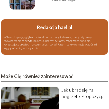
Redakcja hael.pl
W hael.pl z pasją zgłębiamy świat urody, mody i zdrowia, dzieląc się naszym
doświadczeniem z czytelnikami. Chcemy, by każdy mógł zadbać o siebie,
korzystając z prostych i zrozumiałych porad. Razem odkrywamy, jak czuć się i
wyglądać lepiej każdego dnia!
Może Cię również zainteresować
Jak ubrać się na
pogrzeb? Propozycje
dla mężczyzn