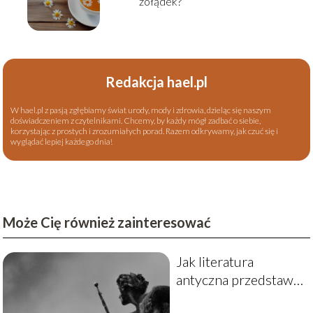
żołądek?
Redakcja hael.pl
W hael.pl z pasją zgłębiamy świat urody, mody i zdrowia, dzieląc się naszym
doświadczeniem z czytelnikami. Chcemy, by każdy mógł zadbać o siebie,
korzystając z prostych i zrozumiałych porad. Razem odkrywamy, jak czuć się i
wyglądać lepiej każdego dnia!
Może Cię również zainteresować
Jak literatura
antyczna przedstawia
tragizm ludzkiego