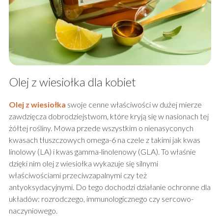
Olej z wiesiołka dla kobiet
Olej z wiesiołka
swoje cenne właściwości w dużej mierze
zawdzięcza dobrodziejstwom, które kryją się w nasionach tej
żółtej rośliny. Mowa przede wszystkim o nienasyconych
kwasach tłuszczowych omega-6 na czele z takimi jak kwas
linolowy (LA) i kwas gamma-linolenowy (GLA). To właśnie
dzięki nim olej z wiesiołka wykazuje się silnymi
właściwościami przeciwzapalnymi czy też
antyoksydacyjnymi. Do tego dochodzi działanie ochronne dla
układów: rozrodczego, immunologicznego czy sercowo-
naczyniowego.