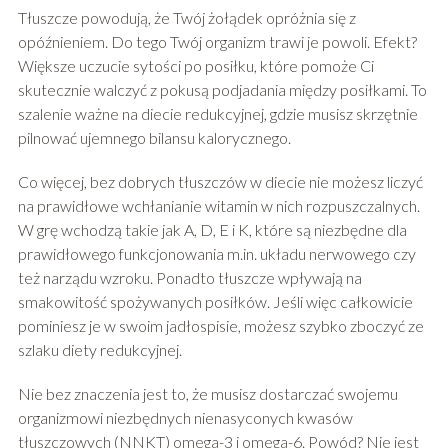
Tłuszcze powodują, że Twój żołądek opróżnia się z
opóźnieniem. Do tego Twój organizm trawi je powoli. Efekt?
Większe uczucie sytości po posiłku, które pomoże Ci
skutecznie walczyć z pokusą podjadania między posiłkami. To
szalenie ważne na diecie redukcyjnej, gdzie musisz skrzętnie
pilnować ujemnego bilansu kalorycznego.
Co więcej, bez dobrych tłuszczów w diecie nie możesz liczyć
na prawidłowe wchłanianie witamin w nich rozpuszczalnych.
W grę wchodzą takie jak A, D, E i K, które są niezbędne dla
prawidłowego funkcjonowania m.in. układu nerwowego czy
też narządu wzroku. Ponadto tłuszcze wpływają na
smakowitość spożywanych posiłków. Jeśli więc całkowicie
pominiesz je w swoim jadłospisie, możesz szybko zboczyć ze
szlaku diety redukcyjnej.
Nie bez znaczenia jest to, że musisz dostarczać swojemu
organizmowi niezbędnych nienasyconych kwasów
tłuszczowych (NNKT) omega-3 i omega-6. Powód? Nie jest