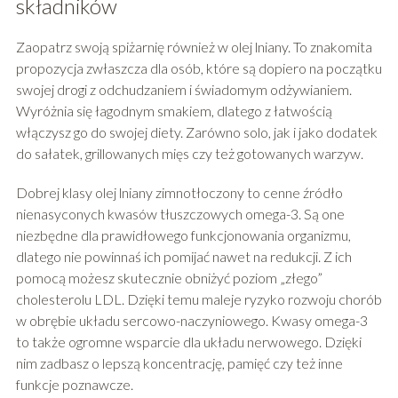
składników
Zaopatrz swoją spiżarnię również w olej lniany. To znakomita
propozycja zwłaszcza dla osób, które są dopiero na początku
swojej drogi z odchudzaniem i świadomym odżywianiem.
Wyróżnia się łagodnym smakiem, dlatego z łatwością
włączysz go do swojej diety. Zarówno solo, jak i jako dodatek
do sałatek, grillowanych mięs czy też gotowanych warzyw.
Dobrej klasy olej lniany zimnotłoczony to cenne źródło
nienasyconych kwasów tłuszczowych omega-3. Są one
niezbędne dla prawidłowego funkcjonowania organizmu,
dlatego nie powinnaś ich pomijać nawet na redukcji. Z ich
pomocą możesz skutecznie obniżyć poziom „złego”
cholesterolu LDL. Dzięki temu maleje ryzyko rozwoju chorób
w obrębie układu sercowo-naczyniowego. Kwasy omega-3
to także ogromne wsparcie dla układu nerwowego. Dzięki
nim zadbasz o lepszą koncentrację, pamięć czy też inne
funkcje poznawcze.