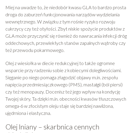
Miej na uwadze to, że niedobór kwasu GLA to bardzo prosta
droga do zaburzeń funkcjonowania narządów wydzielania
wewnętrznego. W związku z tym rośnie ryzyko rozwoju
cukrzycy czy też otyłości. Zbyt niskie spożycie produktów z
GLA może przyczynić się również do nawracania infekcji dróg
oddechowych, przewlekłych stanów zapalnych wątroby czy
też przewodu pokarmowego.
Olej z wiesiołka w diecie redukcyjnej to także ogromne
wsparcie przy radzeniu sobie z kobiecymi dolegliwościami.
Sięganie po niego pomaga złagodzić objawy m.in. zespołu
napięcia przedmiesiączkowego (PMS), mastalgii (ból piersi)
czy też menopauzy. Docenisz też jego wpływ na kondycję
Twojej skóry. Ta dzięki m.in. obecności kwasów tłuszczowych
omega-6 w złocistym oleju staje się bardziej nawilżona,
ujędrniona i elastyczna.
Olej lniany – skarbnica cennych