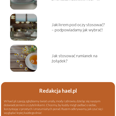
pielęgnacja skóry dojrzałej
Jaki krem pod oczy stosować?
– podpowiadamy jak wybrać!
Jak stosować rumianek na
żołądek?
Redakcja hael.pl
W hael.pl z pasją zgłębiamy świat urody, mody i zdrowia, dzieląc się naszym
doświadczeniem z czytelnikami. Chcemy, by każdy mógł zadbać o siebie,
korzystając z prostych i zrozumiałych porad. Razem odkrywamy, jak czuć się i
wyglądać lepiej każdego dnia!