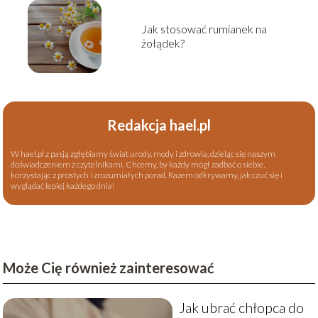
Jak stosować rumianek na
żołądek?
Redakcja hael.pl
W hael.pl z pasją zgłębiamy świat urody, mody i zdrowia, dzieląc się naszym
doświadczeniem z czytelnikami. Chcemy, by każdy mógł zadbać o siebie,
korzystając z prostych i zrozumiałych porad. Razem odkrywamy, jak czuć się i
wyglądać lepiej każdego dnia!
Może Cię również zainteresować
Jak ubrać chłopca do