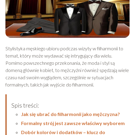
Stylistyka męskiego ubioru podczas wizyty w filharmonii to
temat, który może wydawać się intrygujący dla wielu.
Pomimo powszechnego przekonania, że moda i styl są
domeną głównie kobiet, to mężczyźni również spędzają wiele
czasu nad swoim wyglądem, szczególnie w sytuacjach
formalnych, takich jak wyjście do filharmonii.
Spis treści:
Jak się ubrać do filharmonii jako mężczyzna?
Formalny strój jest zawsze właściwy wyborem
Dobór kolorów i dodatków – klucz do