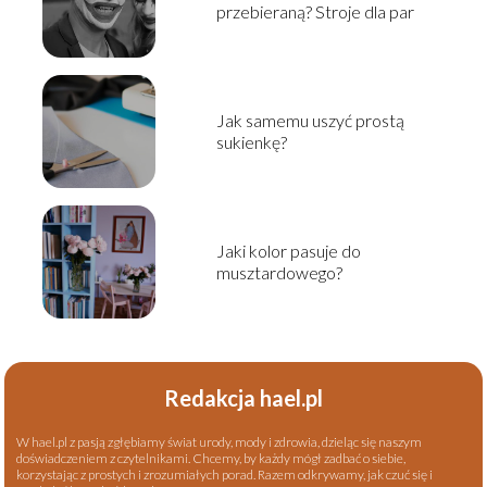
przebieraną? Stroje dla par
Jak samemu uszyć prostą
sukienkę?
Jaki kolor pasuje do
musztardowego?
Redakcja hael.pl
W hael.pl z pasją zgłębiamy świat urody, mody i zdrowia, dzieląc się naszym
doświadczeniem z czytelnikami. Chcemy, by każdy mógł zadbać o siebie,
korzystając z prostych i zrozumiałych porad. Razem odkrywamy, jak czuć się i