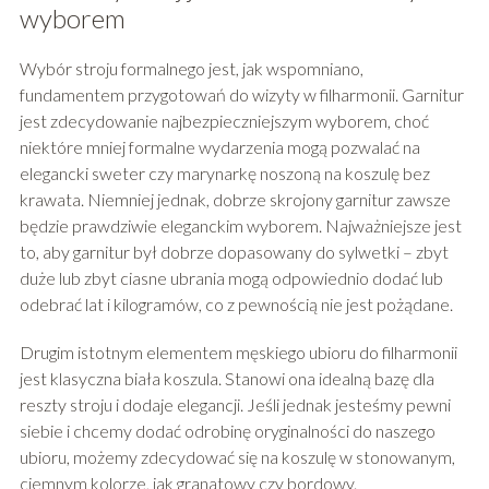
wyborem
Wybór stroju formalnego jest, jak wspomniano,
fundamentem przygotowań do wizyty w filharmonii. Garnitur
jest zdecydowanie najbezpieczniejszym wyborem, choć
niektóre mniej formalne wydarzenia mogą pozwalać na
elegancki sweter czy marynarkę noszoną na koszulę bez
krawata. Niemniej jednak, dobrze skrojony garnitur zawsze
będzie prawdziwie eleganckim wyborem. Najważniejsze jest
to, aby garnitur był dobrze dopasowany do sylwetki – zbyt
duże lub zbyt ciasne ubrania mogą odpowiednio dodać lub
odebrać lat i kilogramów, co z pewnością nie jest pożądane.
Drugim istotnym elementem męskiego ubioru do filharmonii
jest klasyczna biała koszula. Stanowi ona idealną bazę dla
reszty stroju i dodaje elegancji. Jeśli jednak jesteśmy pewni
siebie i chcemy dodać odrobinę oryginalności do naszego
ubioru, możemy zdecydować się na koszulę w stonowanym,
ciemnym kolorze, jak granatowy czy bordowy.