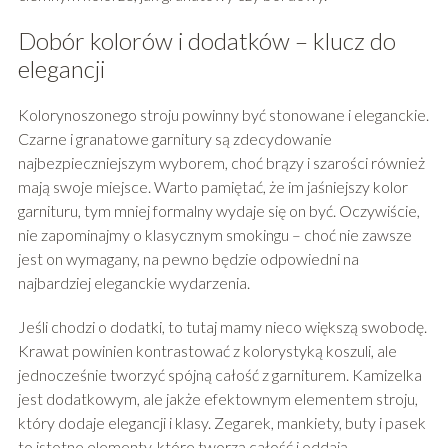
Dobór kolorów i dodatków – klucz do
elegancji
Kolorynoszonego stroju powinny być stonowane i eleganckie.
Czarne i granatowe garnitury są zdecydowanie
najbezpieczniejszym wyborem, choć brązy i szarości również
mają swoje miejsce. Warto pamiętać, że im jaśniejszy kolor
garnituru, tym mniej formalny wydaje się on być. Oczywiście,
nie zapominajmy o klasycznym smokingu – choć nie zawsze
jest on wymagany, na pewno będzie odpowiedni na
najbardziej eleganckie wydarzenia.
Jeśli chodzi o dodatki, to tutaj mamy nieco większą swobodę.
Krawat powinien kontrastować z kolorystyką koszuli, ale
jednocześnie tworzyć spójną całość z garniturem. Kamizelka
jest dodatkowym, ale jakże efektownym elementem stroju,
który dodaje elegancji i klasy. Zegarek, mankiety, buty i pasek
to istotne elementy, które tworzą całość i oddają