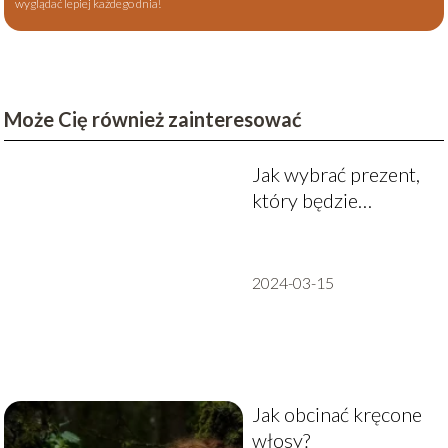
wyglądać lepiej każdego dnia!
Może Cię również zainteresować
Jak wybrać prezent,
który będzie
uniwersalny i
praktyczny?
2024-03-15
Jak obcinać kręcone
włosy?