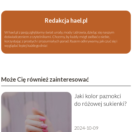
Redakcja hael.pl
W hael.pl z pasją zgłębiamy świat urody, mody i zdrowia, dzieląc się naszym
doświadczeniem z czytelnikami. Chcemy, by każdy mógł zadbać o siebie,
korzystając z prostych i zrozumiałych porad. Razem odkrywamy, jak czuć się i
wyglądać lepiej każdego dnia!
Może Cię również zainteresować
Jaki kolor paznokci
do różowej sukienki?
2024-10-09