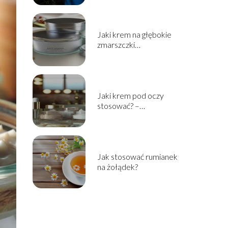
Jaki krem na głębokie
zmarszczki
zastosować? –
pielęgnacja skóry
dojrzałej
Jaki krem pod oczy
stosować? –
podpowiadamy jak
wybrać!
Jak stosować rumianek
na żołądek?