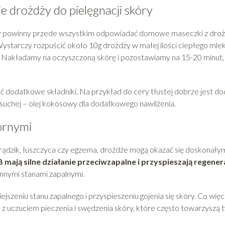
drożdży do pielęgnacji skóry
y
powinny przede wszystkim odpowiadać domowe maseczki z droż
ystarczy rozpuścić około 10g drożdży w małej ilości ciepłego mlek
 Nakładamy na oczyszczoną skórę i pozostawiamy na 15-20 minut,
 dodatkowe składniki. Na przykład do cery tłustej dobrze jest do
ry suchej – olej kokosowy dla dodatkowego nawilżenia.
órnymi
 trądzik, łuszczyca czy egzema, drożdże mogą okazać się doskonały
 mają silne działanie przeciwzapalne i przyspieszają regener
innymi stanami zapalnymi.
zeniu stanu zapalnego i przyspieszeniu gojenia się skóry. Co więc
z uczuciem pieczenia i swędzenia skóry, które często towarzyszą 