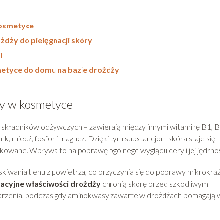
kosmetyce
dży do pielęgnacji skóry
i
metyce do domu na bazie drożdży
ży w kosmetyce
ładników odżywczych – zawierają między innymi witaminę B1, B
cynk, miedź, fosfor i magnez. Dzięki tym substancjom skóra staje się
ukowane. Wpływa to na poprawę ogólnego wyglądu cery i jej jędrnoś
kiwania tlenu z powietrza, co przyczynia się do poprawy mikrokrą
acyjne właściwości drożdży
chronią skórę przed szkodliwym
arzenia, podczas gdy aminokwasy zawarte w drożdżach pomagają 