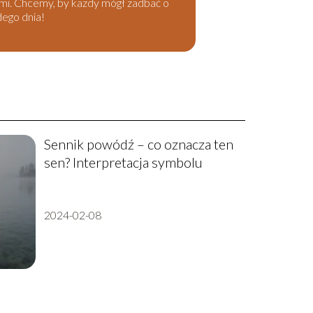
kami. Chcemy, by każdy mógł zadbać o
dego dnia!
Sennik powódź – co oznacza ten
sen? Interpretacja symbolu
2024-02-08