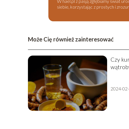
W hael.pl z pasją zgłębiamy świat ur
siebie, korzystając z prostych i zroz
Może Cię również zainteresować
Czy kur
wątroby
2024-02