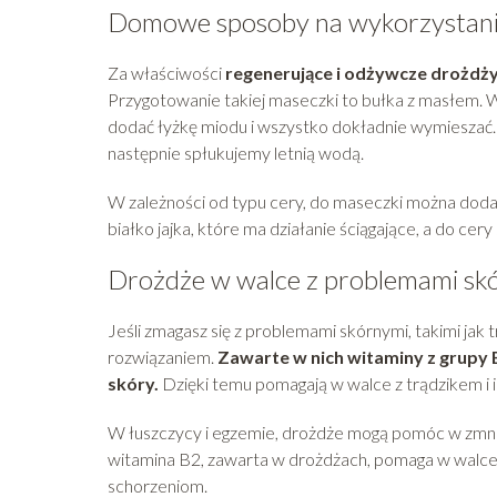
Domowe sposoby na wykorzystanie 
Za właściwości
regenerujące i odżywcze drożdż
Przygotowanie takiej maseczki to bułka z masłem. W
dodać łyżkę miodu i wszystko dokładnie wymieszać.
następnie spłukujemy letnią wodą.
W zależności od typu cery, do maseczki można dodać
białko jajka, które ma działanie ściągające, a do ce
Drożdże w walce z problemami sk
Jeśli zmagasz się z problemami skórnymi, takimi jak
rozwiązaniem.
Zawarte w nich witaminy z grupy B
skóry.
Dzięki temu pomagają w walce z trądzikem i 
W łuszczycy i egzemie, drożdże mogą pomóc w zmniejs
witamina B2, zawarta w drożdżach, pomaga w walce 
schorzeniom.