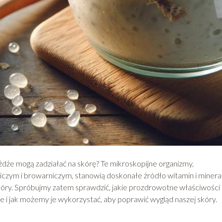
żdże mogą zadziałać na skórę? Te mikroskopijne organizmy,
zym i browarniczym, stanowią doskonałe źródło witamin i minera
skóry. Spróbujmy zatem sprawdzić, jakie prozdrowotne właściwości
 i jak możemy je wykorzystać, aby poprawić wygląd naszej skóry.