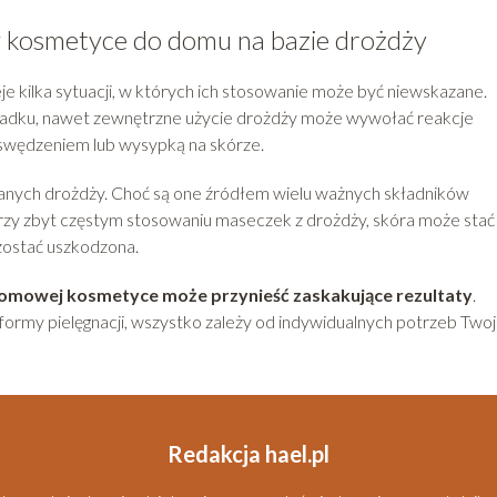
w kosmetyce do domu na bazie drożdży
eje kilka sytuacji, w których ich stosowanie może być niewskazane.
ypadku, nawet zewnętrzne użycie drożdży może wywołać reakcje
, swędzeniem lub wysypką na skórze.
żywanych drożdży. Choć są one źródłem wielu ważnych składników
rzy zbyt częstym stosowaniu maseczek z drożdży, skóra może stać 
 zostać uszkodzona.
domowej kosmetyce może przynieść zaskakujące rezultaty
.
 formy pielęgnacji, wszystko zależy od indywidualnych potrzeb Twoj
Redakcja hael.pl