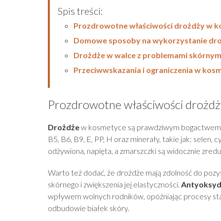
Spis treści:
Prozdrowotne właściwości drożdży w 
Domowe sposoby na wykorzystanie droż
Drożdże w walce z problemami skórnym
Przeciwwskazania i ograniczenia w kos
Prozdrowotne właściwości drożd
Drożdże
w kosmetyce są prawdziwym bogactwem sk
B5, B6, B9, E, PP, H oraz minerały, takie jak: selen, 
odżywiona, napięta, a zmarszczki są widocznie zred
Warto też dodać, że drożdże mają zdolność do pozys
skórnego i zwiększenia jej elastyczności.
Antyoksyd
wpływem wolnych rodników, opóźniając procesy st
odbudowie białek skóry.