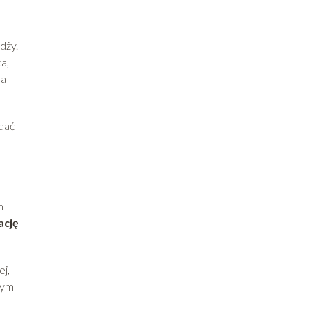
dży.
a,
 a
dać
m
ację
ej,
tym