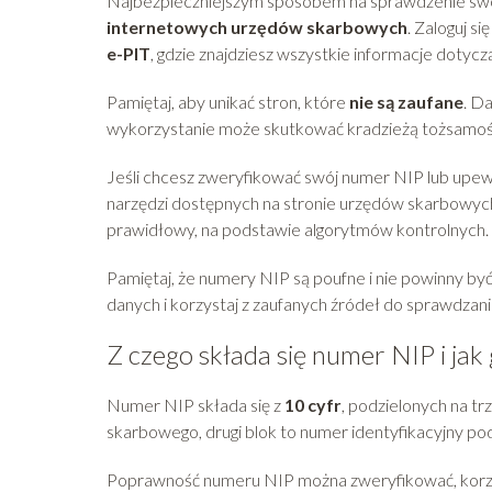
Najbezpieczniejszym sposobem na sprawdzenie swo
internetowych urzędów skarbowych
. Zaloguj s
e-PIT
, gdzie znajdziesz wszystkie informacje doty
Pamiętaj, aby unikać stron, które
nie są zaufane
. D
wykorzystanie może skutkować kradzieżą tożsamości.
Jeśli chcesz zweryfikować swój numer NIP lub upewn
narzędzi dostępnych na stronie urzędów skarbowyc
prawidłowy, na podstawie algorytmów kontrolnych.
Pamiętaj, że numery NIP są poufne i nie powinny b
danych i korzystaj z zaufanych źródeł do sprawdzan
Z czego składa się numer NIP i ja
Numer NIP składa się z
10 cyfr
, podzielonych na tr
skarbowego, drugi blok to numer identyfikacyjny poda
Poprawność numeru NIP można zweryfikować, korz