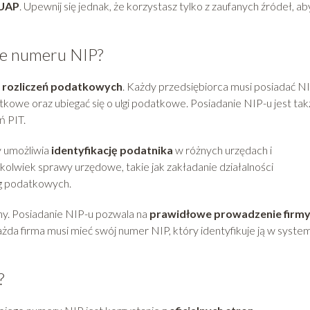
UAP
. Upewnij się jednak, że korzystasz tylko z zaufanych źródeł, ab
nie numeru NIP?
h
rozliczeń podatkowych
. Każdy przedsiębiorca musi posiadać NI
tkowe oraz ubiegać się o ulgi podatkowe. Posiadanie NIP-u jest ta
ń PIT.
 umożliwia
identyfikację podatnika
w różnych urzędach i
ekolwiek sprawy urzędowe, takie jak zakładanie działalności
lg podatkowych.
ny. Posiadanie NIP-u pozwala na
prawidłowe prowadzenie firm
Każda firma musi mieć swój numer NIP, który identyfikuje ją w syste
?