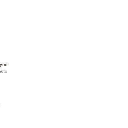
ymi
.
aktu
ż