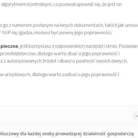
lgorytmem kontrolnym, co pozwoli upewnić się, że jest on
e go z numerem podanym na innych dokumentach, takich jak umow
er NIP się zgadza, możesz być pewny jego poprawności.
zpieczne
, jeśli korzystasz z odpowiednich narzędzi i stron. Posiadan
i przedsiębiorców, dlatego warto dbać o jego poprawność i
asz z autoryzowanych źródeł i dbasz o poufność swoich danych.
aw urzędowych, dlatego warto zadbać o jego poprawność i
 kluczowy dla każdej osoby prowadzącej działalność gospodarczą