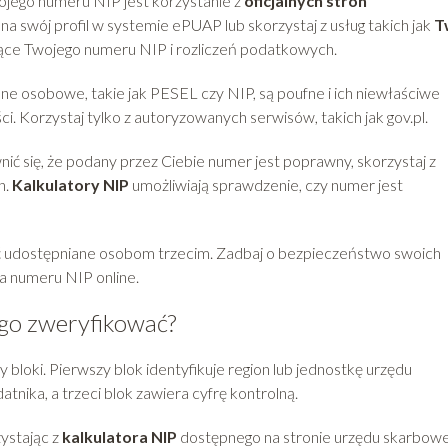
jego numeru NIP jest korzystanie z
oficjalnych stron
ię na swój profil w systemie ePUAP lub skorzystaj z usług takich jak
T
czące Twojego numeru NIP i rozliczeń podatkowych.
ane osobowe, takie jak PESEL czy NIP, są poufne i ich niewłaściwe
 Korzystaj tylko z autoryzowanych serwisów, takich jak gov.pl.
ić się, że podany przez Ciebie numer jest poprawny, skorzystaj z
h.
Kalkulatory NIP
umożliwiają sprawdzenie, czy numer jest
yć udostępniane osobom trzecim. Zadbaj o bezpieczeństwo swoich
ia numeru NIP online.
k go zweryfikować?
zy bloki. Pierwszy blok identyfikuje region lub jednostkę urzędu
tnika, a trzeci blok zawiera cyfrę kontrolną.
ystając z
kalkulatora NIP
dostępnego na stronie urzędu skarbow