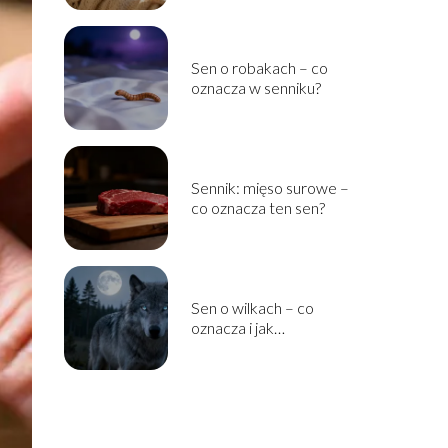
Sen o robakach – co
oznacza w senniku?
Sennik: mięso surowe –
co oznacza ten sen?
Sen o wilkach – co
oznacza i jak
interpretować ten
symbol?