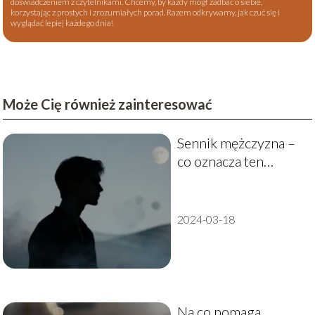
doświadczeniem z czytelnikami. Chcemy, by każdy mógł zadbać o siebie,
korzystając z prostych i zrozumiałych porad. Razem odkrywamy, jak czuć się i
wyglądać lepiej każdego dnia!
Może Cię również zainteresować
Sennik mężczyzna –
co oznacza ten
symbol w snach?
2024-03-18
Na co pomaga