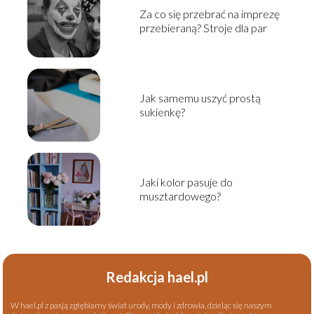
Za co się przebrać na imprezę
przebieraną? Stroje dla par
Jak samemu uszyć prostą
sukienkę?
Jaki kolor pasuje do
musztardowego?
Redakcja hael.pl
W hael.pl z pasją zgłębiamy świat urody, mody i zdrowia, dzieląc się naszym