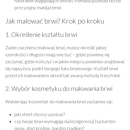
naturalnie wyglądające włoski. Pomada pozwala też na
precyzyjny makijaż brwi.
Jak malować brwi? Krok po kroku
1. Określenie kształtu brwi
Zanim zaczniesz malować brwi, musisz określić jakiej
szerokości i długości mają one być – gdzie powinny się
zaczynać, gdzie kończyć i w jakim miejscu powinien znajdować
się najwyższy punkt twojego łuku brwiowego. Kształt brwi
przed ich malowaniem określ tak zwaną metodą trzech linii.
2. Wybór kosmetyku do malowania brwi
Wybierając kosmetyk do malowania brwi zastanów się:
jaki efekt chcesz uzyskać?
czy twoje brwi wymagają dużej ingerencji (są bardzo
jasne, zbyt krótkie, bardzo rzadkie)?