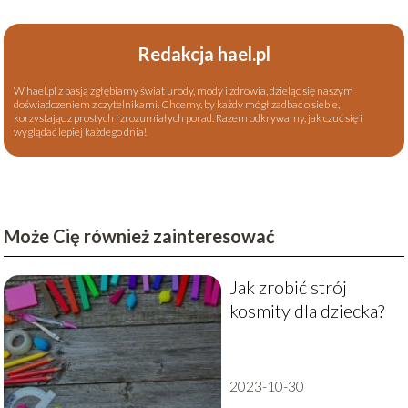
Redakcja hael.pl
W hael.pl z pasją zgłębiamy świat urody, mody i zdrowia, dzieląc się naszym
doświadczeniem z czytelnikami. Chcemy, by każdy mógł zadbać o siebie,
korzystając z prostych i zrozumiałych porad. Razem odkrywamy, jak czuć się i
wyglądać lepiej każdego dnia!
Może Cię również zainteresować
Jak zrobić strój
kosmity dla dziecka?
2023-10-30