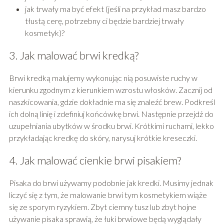
jak trwały ma być efekt (jeśli na przykład masz bardzo
tłustą cerę, potrzebny ci będzie bardziej trwały
kosmetyk)?
3. Jak malować brwi kredką?
Brwi kredką malujemy wykonując nią posuwiste ruchy w
kierunku zgodnym z kierunkiem wzrostu włosków. Zacznij od
naszkicowania, gdzie dokładnie ma się znaleźć brew. Podkreśl
ich dolną linię i zdefiniuj końcówkę brwi. Następnie przejdź do
uzupełniania ubytków w środku brwi. Krótkimi ruchami, lekko
przykładając kredkę do skóry, narysuj krótkie kreseczki.
4. Jak malować cienkie brwi pisakiem?
Pisaka do brwi używamy podobnie jak kredki. Musimy jednak
liczyć się z tym, że malowanie brwi tym kosmetykiem wiąże
się ze sporym ryzykiem. Zbyt ciemny tusz lub zbyt hojne
używanie pisaka sprawią, że łuki brwiowe będą wyglądały