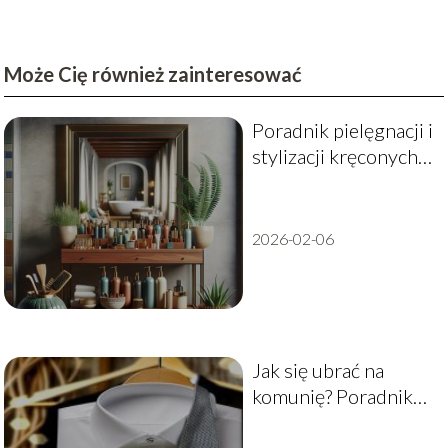
Może Cię również zainteresować
Poradnik pielęgnacji i
stylizacji kręconych
włosów: Jak o nie
dbać?
2026-02-06
Jak się ubrać na
komunię? Poradnik
dla mężczyzn