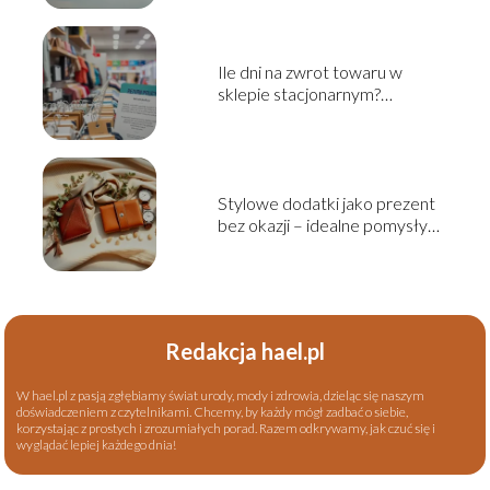
Ile dni na zwrot towaru w
sklepie stacjonarnym?
Sprawdź zasady!
Stylowe dodatki jako prezent
bez okazji – idealne pomysły
na niespodziankę
Redakcja hael.pl
W hael.pl z pasją zgłębiamy świat urody, mody i zdrowia, dzieląc się naszym
doświadczeniem z czytelnikami. Chcemy, by każdy mógł zadbać o siebie,
korzystając z prostych i zrozumiałych porad. Razem odkrywamy, jak czuć się i
wyglądać lepiej każdego dnia!