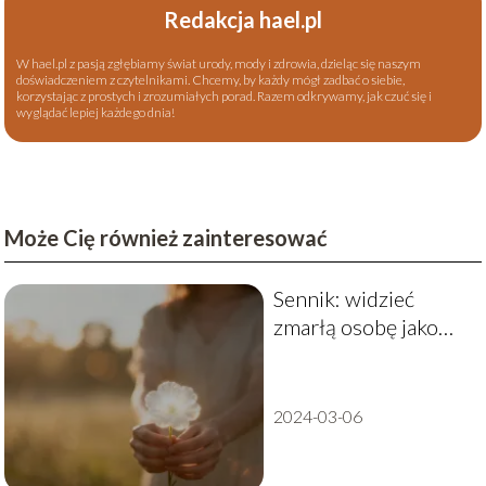
Redakcja hael.pl
W hael.pl z pasją zgłębiamy świat urody, mody i zdrowia, dzieląc się naszym
doświadczeniem z czytelnikami. Chcemy, by każdy mógł zadbać o siebie,
korzystając z prostych i zrozumiałych porad. Razem odkrywamy, jak czuć się i
wyglądać lepiej każdego dnia!
Może Cię również zainteresować
Sennik: widzieć
zmarłą osobę jako
żywą – co to oznacza?
2024-03-06