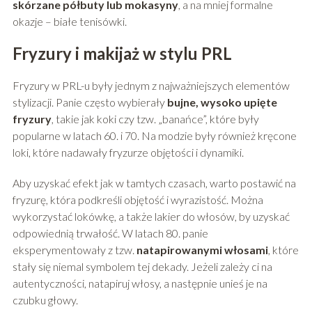
skórzane półbuty lub mokasyny
, a na mniej formalne
okazje – białe tenisówki.
Fryzury i makijaż w stylu PRL
Fryzury w PRL-u były jednym z najważniejszych elementów
stylizacji. Panie często wybierały
bujne, wysoko upięte
fryzury
, takie jak koki czy tzw. „banańce”, które były
popularne w latach 60. i 70. Na modzie były również kręcone
loki, które nadawały fryzurze objętości i dynamiki.
Aby uzyskać efekt jak w tamtych czasach, warto postawić na
fryzurę, która podkreśli objętość i wyrazistość. Można
wykorzystać lokówkę, a także lakier do włosów, by uzyskać
odpowiednią trwałość. W latach 80. panie
eksperymentowały z tzw.
natapirowanymi włosami
, które
stały się niemal symbolem tej dekady. Jeżeli zależy ci na
autentyczności, natapiruj włosy, a następnie unieś je na
czubku głowy.