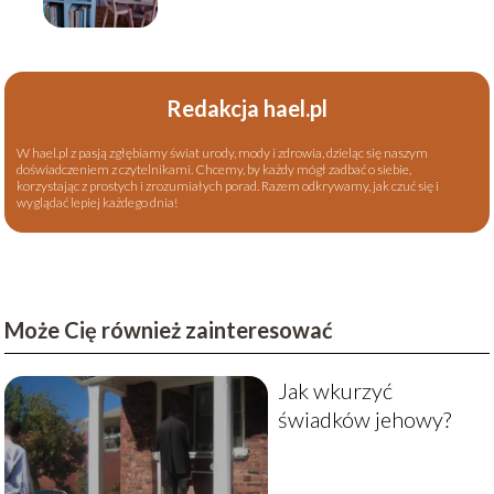
Redakcja hael.pl
W hael.pl z pasją zgłębiamy świat urody, mody i zdrowia, dzieląc się naszym
doświadczeniem z czytelnikami. Chcemy, by każdy mógł zadbać o siebie,
korzystając z prostych i zrozumiałych porad. Razem odkrywamy, jak czuć się i
wyglądać lepiej każdego dnia!
Może Cię również zainteresować
Jak wkurzyć
świadków jehowy?