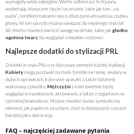
wymagały wielu zabiegów. Warto odtworzyć te fryzury,
wybierając klasyczne cięcie i uczesanie, takie jak tzw. „na
pazia”, z krótkimi bokami i nieco dłuższymi włosami na czubku
głowy. W ten sposób można nawiązać do męskiego stylu lat
60. Warto również zwrócić uwagę na detale, takie jak
gładko
ogolona twarz
, by wyglądać schludnie i stylowo.
Najlepsze dodatki do stylizacji PRL
Dodatki w stylu PRL-u to kluczowy element każdej stylizacji.
Kobiety
mogą postawić na małe torebki na ramię, okulary w
dużych oprawkach, kolorowe apaszki, a także biżuterię
wykonaną z plastiku.
Mężczyźni
z kolei świetnie będą
wyglądać w kaszkietach, aktówkach, a także z zegarkiem na
szerokiej bransolecie. Można również dodać symboliczny
element, jak papieros za uchem, choć w dzisiejszych czasach
bardziej jako dekoracja.
FAQ – najczęściej zadawane pytania