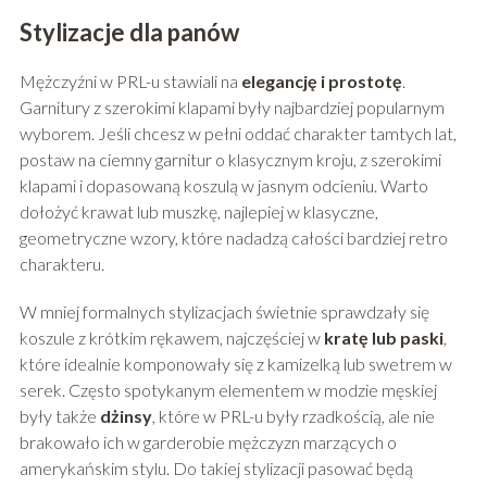
Stylizacje dla panów
Mężczyźni w PRL-u stawiali na
elegancję i prostotę
.
Garnitury z szerokimi klapami były najbardziej popularnym
wyborem. Jeśli chcesz w pełni oddać charakter tamtych lat,
postaw na ciemny garnitur o klasycznym kroju, z szerokimi
klapami i dopasowaną koszulą w jasnym odcieniu. Warto
dołożyć krawat lub muszkę, najlepiej w klasyczne,
geometryczne wzory, które nadadzą całości bardziej retro
charakteru.
W mniej formalnych stylizacjach świetnie sprawdzały się
koszule z krótkim rękawem, najczęściej w
kratę lub paski
,
które idealnie komponowały się z kamizelką lub swetrem w
serek. Często spotykanym elementem w modzie męskiej
były także
dżinsy
, które w PRL-u były rzadkością, ale nie
brakowało ich w garderobie mężczyzn marzących o
amerykańskim stylu. Do takiej stylizacji pasować będą