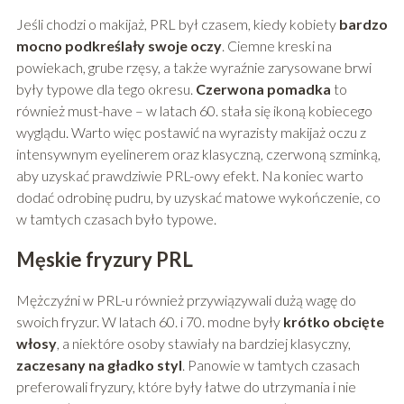
Jeśli chodzi o makijaż, PRL był czasem, kiedy kobiety
bardzo
mocno podkreślały swoje oczy
. Ciemne kreski na
powiekach, grube rzęsy, a także wyraźnie zarysowane brwi
były typowe dla tego okresu.
Czerwona pomadka
to
również must-have – w latach 60. stała się ikoną kobiecego
wyglądu. Warto więc postawić na wyrazisty makijaż oczu z
intensywnym eyelinerem oraz klasyczną, czerwoną szminką,
aby uzyskać prawdziwie PRL-owy efekt. Na koniec warto
dodać odrobinę pudru, by uzyskać matowe wykończenie, co
w tamtych czasach było typowe.
Męskie fryzury PRL
Mężczyźni w PRL-u również przywiązywali dużą wagę do
swoich fryzur. W latach 60. i 70. modne były
krótko obcięte
włosy
, a niektóre osoby stawiały na bardziej klasyczny,
zaczesany na gładko styl
. Panowie w tamtych czasach
preferowali fryzury, które były łatwe do utrzymania i nie