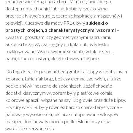
jednocześnie pełną charakteru. Mimo ograniczonego
dostępu do zachodnich ubrań, kobiety często same
przerabiały swoje stroje, czerpiąc inspirację z magazynów i
telewizji. Kluczowe dla mody PRL-u były
sukienki o
prostych krojach, z charakterystycznymi wzorami
–
kwiatami, groszkami czy geometrycznymi nadrukami.
Sukienki te zazwyczaj sięgały do kolan lub były lekko
rozkloszowane. Warto wybrać sukienkę w takim stylu,
pamiętając o prostym, ale efektownym fasonie.
Do tego idealnie pasować będą grube rajstopy w neutralnych
kolorach, takich jak brąz, beż czy ciemna czerwień, a także
podkolanówki noszone do spódniczek. Jeżeli chodzi o
dodatki, klasycznym wyborem były plastikowe korale,
kolorowe apaszki wiązane na szyi lub głowie oraz duże klipsy.
Fryzury w PRL-u były również bardzo charakterystyczne –
panowały wysokie koki, loki oraz natapirowane włosy. W
makijażu dominowały mocno podkreślone oczy oraz
wyraziste czerwone usta.