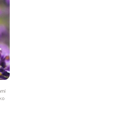
ami
lko