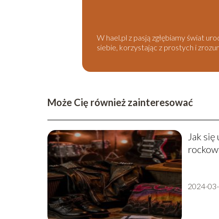
W hael.pl z pasją zgłębiamy świat ur
siebie, korzystając z prostych i zroz
Może Cię również zainteresować
Jak się
rockowy
2024-03