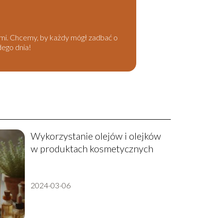
kami. Chcemy, by każdy mógł zadbać o
dego dnia!
Wykorzystanie olejów i olejków
w produktach kosmetycznych
2024-03-06