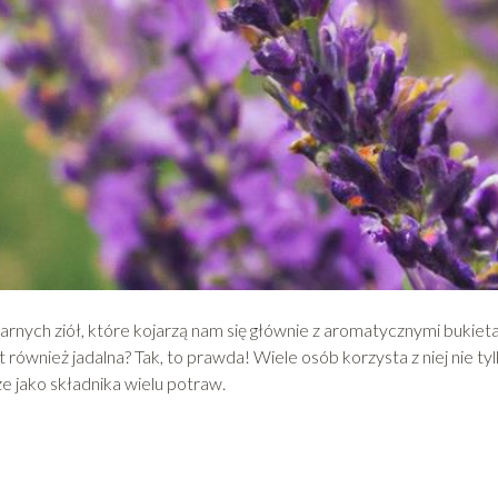
rnych ziół, które kojarzą nam się głównie z aromatycznymi bukiet
również jadalna? Tak, to prawda! Wiele osób korzysta z niej nie ty
e jako składnika wielu potraw.