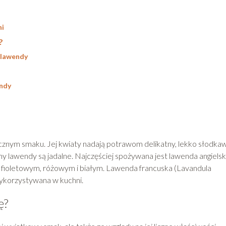
ni
?
 lawendy
endy
cznym smaku. Jej kwiaty nadają potrawom delikatny, lekko słodka
y lawendy są jadalne. Najczęściej spożywana jest lawenda angiels
ch fioletowym, różowym i białym. Lawenda francuska (Lavandula
j wykorzystywana w kuchni.
ę?