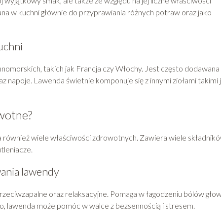
 wyjątkowy smak, ale także ze względu na jej liczne właściwości
a w kuchni głównie do przyprawiania różnych potraw oraz jako
uchni
mnomorskich, takich jak Francja czy Włochy. Jest często dodawana
oraz napoje. Lawenda świetnie komponuje się z innymi ziołami takimi 
wotne?
również wiele właściwości zdrowotnych. Zawiera wiele składnik
tleniacze.
ania lawendy
rzeciwzapalne oraz relaksacyjne. Pomaga w łagodzeniu bólów głow
wo, lawenda może pomóc w walce z bezsennością i stresem.