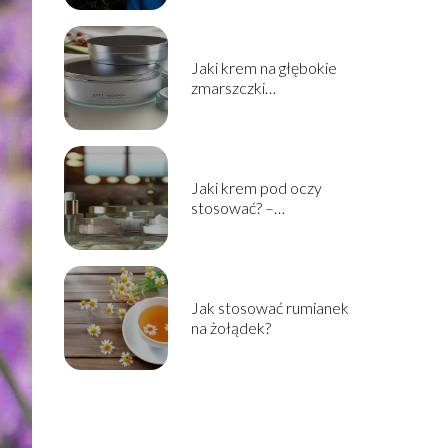
Jaki krem na głębokie
zmarszczki
zastosować? –
pielęgnacja skóry
dojrzałej
Jaki krem pod oczy
stosować? –
podpowiadamy jak
wybrać!
Jak stosować rumianek
na żołądek?