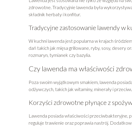
Lawenda jest stosowana nie tylko ze względu na swój
zdrowotne. Tradycyjnie lawenda była wykorzystywan
składnik herbaty i konfitur.
Tradycyjne zastosowanie lawendy w k
W kuchni lawenda jest popularna w krajach śródzie
dań takich jak mięsa grillowane, ryby, sosy, desery 
rozmaryn, tymianek czy bazylia.
Czy lawenda ma właściwości zdro
Poza swoim wyjątkowym smakiem, lawenda posiada 
odżywczych, takich jak witaminy, minerały i przeciwu
Korzyści zdrowotne płynące z spożyw
Lawenda posiada właściwości przeciwbakteryjne, p
reguluje trawienie oraz poprawia nastrój. Dodatko