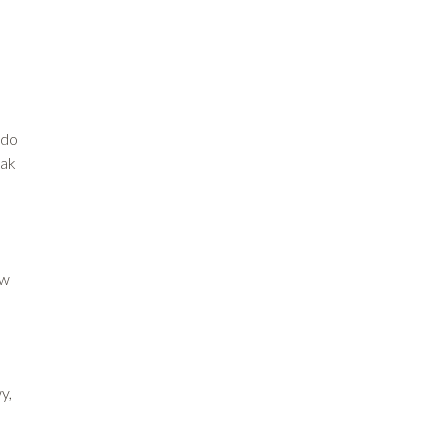
 do
jak
ów
y,