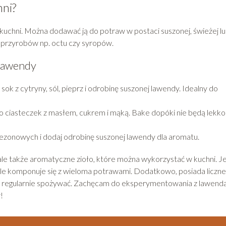
ni?
chni. Można dodawać ją do potraw w postaci suszonej, świeżej l
m przyrobów np. octu czy syropów.
 lawendy
sok z cytryny, sól, pieprz i odrobinę suszonej lawendy. Idealny do
 ciasteczek z masłem, cukrem i mąką. Bake dopóki nie będą lekko
ezonowych i dodaj odrobinę suszonej lawendy dla aromatu.
ale także aromatyczne zioło, które można wykorzystać w kuchni. Je
ale komponuje się z wieloma potrawami. Dodatkowo, posiada liczne
 ją regularnie spożywać. Zachęcam do eksperymentowania z lawend
!