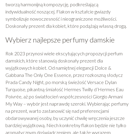
tworzą harmonijną kompozycję, podkreślającą
indywidualność noszącej. Flakon w kształcie gwiazdy
symbolizuje nowoczesność i nieograniczone możliwości.
Doskonały prezent dla kobiet, które podążają własną drogą.
Wybierz najlepsze perfumy damskie
Rok 2023 przynosi wiele ekscytujących propozycji perfum
damskich, które stanowią doskonały prezent dla
wyjątkowych kobiet. Od namiętnej elegancji Dolce &
Gabbana The Only One Essence, przez rozkoszną słodycz
Prada Candy Night, po morską świeżość Versace Dylan
Turquoise, pikantną śmiałość Hermes Twilly d’Hermes Eau
Poivrée, aż po światłocień współczesności Giorgio Armani
My Way – wybór jest naprawdę szeroki. Wybierając perfumy
na prezent, warto zastanowić się nad preferencjami
obdarowywanej osoby, by uczynić chwilę wręczenia jeszcze
bardziej wyjątkową. Niech konkretny flakon będzie nie tylko
aromatycznym doświadczeniem, ale także wyrazem