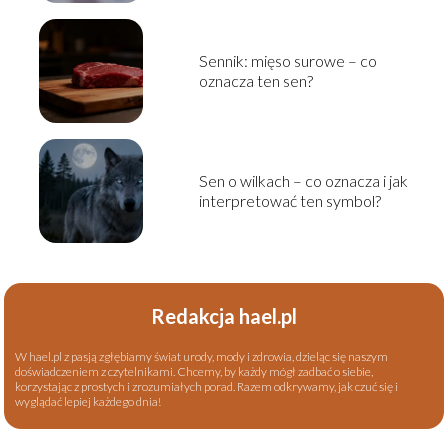
Sennik: mięso surowe – co
oznacza ten sen?
Sen o wilkach – co oznacza i jak
interpretować ten symbol?
Redakcja hael.pl
W hael.pl z pasją zgłębiamy świat urody, mody i zdrowia, dzieląc się naszym
doświadczeniem z czytelnikami. Chcemy, by każdy mógł zadbać o siebie,
korzystając z prostych i zrozumiałych porad. Razem odkrywamy, jak czuć się i
wyglądać lepiej każdego dnia!