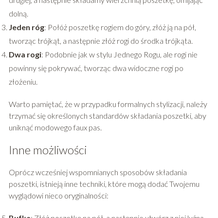
dolną​
​.
Jeden róg
: Połóż poszetkę rogiem do góry, złóż ją na pół,
tworząc trójkąt, a następnie złóż rogi do środka trójkąta​
​.
Dwa rogi
: Podobnie jak w stylu Jednego Rogu, ale rogi nie
powinny się pokrywać, tworząc dwa widoczne rogi po
złożeniu​
​.
Warto pamiętać, że w przypadku formalnych stylizacji, należy
trzymać się określonych standardów składania poszetki, aby
uniknąć modowego faux pas.
Inne możliwości
Oprócz wcześniej wspomnianych sposobów składania
poszetki, istnieją inne techniki, które mogą dodać Twojemu
wyglądowi nieco oryginalności:
Bufka
: Złóż poszetkę na pół, a następnie utwórz z niej luźną