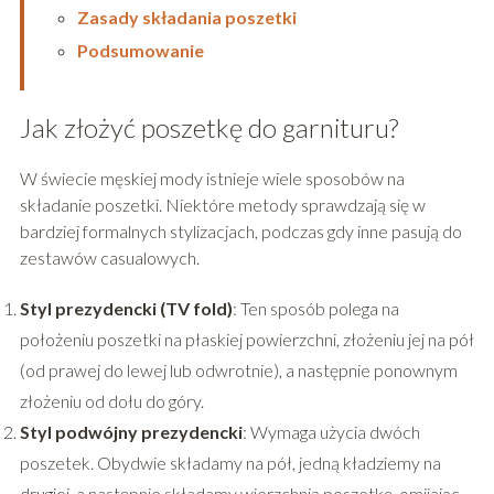
Zasady składania poszetki
Podsumowanie
Jak złożyć poszetkę do garnituru?
W świecie męskiej mody istnieje wiele sposobów na
składanie poszetki. Niektóre metody sprawdzają się w
bardziej formalnych stylizacjach, podczas gdy inne pasują do
zestawów casualowych​
​.
Styl prezydencki (TV fold)
: Ten sposób polega na
położeniu poszetki na płaskiej powierzchni, złożeniu jej na pół
(od prawej do lewej lub odwrotnie), a następnie ponownym
złożeniu od dołu do góry​
​.
Styl podwójny prezydencki
: Wymaga użycia dwóch
poszetek. Obydwie składamy na pół, jedną kładziemy na
drugiej, a następnie składamy wierzchnią poszetkę, omijając