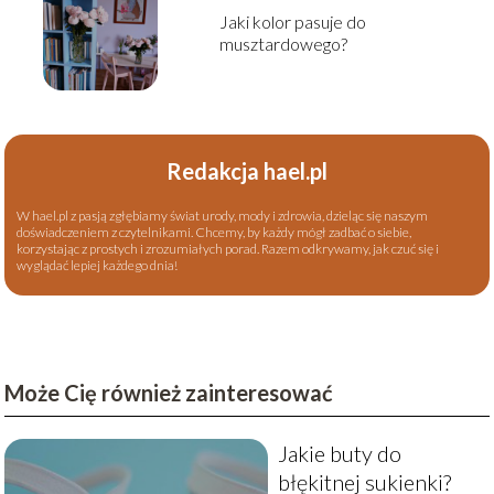
Jaki kolor pasuje do
musztardowego?
Redakcja hael.pl
W hael.pl z pasją zgłębiamy świat urody, mody i zdrowia, dzieląc się naszym
doświadczeniem z czytelnikami. Chcemy, by każdy mógł zadbać o siebie,
korzystając z prostych i zrozumiałych porad. Razem odkrywamy, jak czuć się i
wyglądać lepiej każdego dnia!
Może Cię również zainteresować
Jakie buty do
błękitnej sukienki?