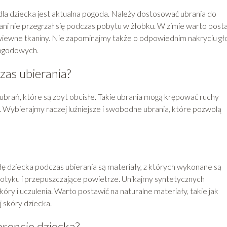
la dziecka jest aktualna pogoda. Należy dostosować ubrania do
ni nie przegrzał się podczas pobytu w żłobku. W zimie warto post
zewiewne tkaniny. Nie zapominajmy także o odpowiednim nakryciu gł
pogodowych.
zas ubierania?
ubrań, które są zbyt obcisłe. Takie ubrania mogą krępować ruchy
Wybierajmy raczej luźniejsze i swobodne ubrania, które pozwolą
ziecka podczas ubierania są materiały, z których wykonane są
dotyku i przepuszczające powietrze. Unikajmy syntetycznych
y i uczulenia. Warto postawić na naturalne materiały, takie jak
j skóry dziecka.
rencje dziecka?