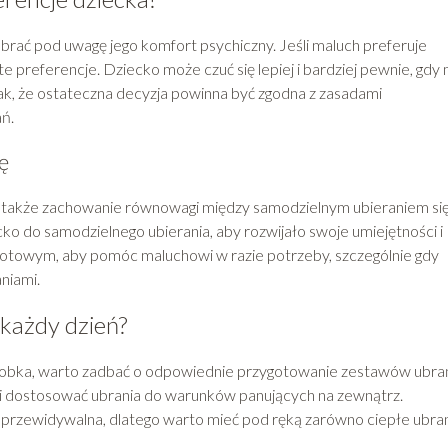
brać pod uwagę jego komfort psychiczny. Jeśli maluch preferuje
e preferencje. Dziecko może czuć się lepiej i bardziej pewnie, gdy
ak, że ostateczna decyzja powinna być zgodna z zasadami
ń.
ę
 także zachowanie równowagi między samodzielnym ubieraniem się
o do samodzielnego ubierania, aby rozwijało swoje umiejętności i
gotowym, aby pomóc maluchowi w razie potrzeby, szczególnie gdy
niami.
każdy dzień?
 żłobka, warto zadbać o odpowiednie przygotowanie zestawów ubra
 i dostosować ubrania do warunków panujących na zewnątrz.
eprzewidywalna, dlatego warto mieć pod ręką zarówno ciepłe ubra