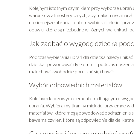
Kolejnym istotnym czynnikiem przy wyborze ubrań d
warunków atmosferycznych, aby maluch nie zmarzł a
na cieplejsze ubrania, a latem wybierać lekkie i pr
obuwiu, które są niezbędne w różnych warunkach 
Jak zadbać o wygodę dziecka podc
Podczas wybierania ubrań dla dziecka należy unikać 
dziecka i powodować dyskomfort podczas noszenia. 
maluchowi swobodnie poruszać się i bawić.
Wybór odpowiednich materiałów
Kolejnym kluczowym elementem dbającym o wygodę d
ubrania. Wybierajmy tkaniny miękkie, przyjemne w 
materiałów, które mogą powodować podrażnienia skór
bawełna czy len, które są odpowiednie dla delikatne
Czy powinniśmy uwzględniać prefe