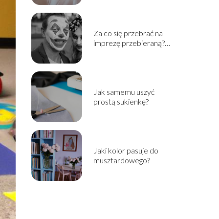
Za co się przebrać na
imprezę przebieraną?
Stroje dla par
Jak samemu uszyć
prostą sukienkę?
Jaki kolor pasuje do
musztardowego?