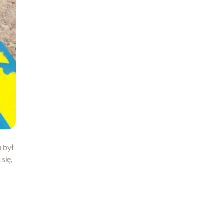
 był
się,