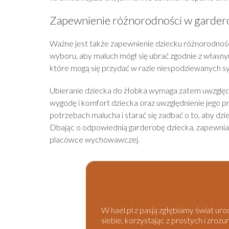
Zapewnienie różnorodności w garder
Ważne jest także zapewnienie dziecku różnorodnośc
wyboru, aby maluch mógł się ubrać zgodnie z własn
które mogą się przydać w razie niespodziewanych syt
Ubieranie dziecka do żłobka wymaga zatem uwzględn
wygodę i komfort dziecka oraz uwzględnienie jego p
potrzebach malucha i starać się zadbać o to, aby dz
Dbając o odpowiednią garderobę dziecka, zapewni
placówce wychowawczej.
W hael.pl z pasją zgłębiamy świat ur
siebie, korzystając z prostych i zroz