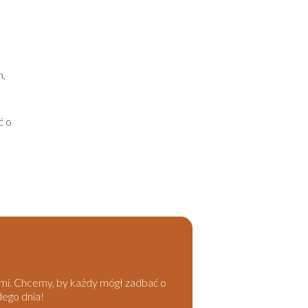
h,
ć o
kami. Chcemy, by każdy mógł zadbać o
dego dnia!