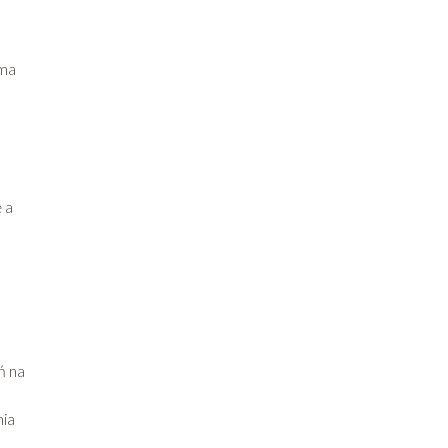
 ma
 a
ń na
nia