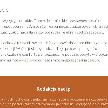
obie
i w jego garderobie. Dobrze jest mieć kilka zestawów ubrań do
ymi upodobaniami. Warto również pamiętać o zapasowych ubraniac
uacji, takich jak zalanie czy pobrudzenie ubrań podczas zabawy.
ienia wielu czynników, takich jak odpowiedni dobór ubrań, dbałoś
referencji. Ważne jest, aby podczas tego procesu pamiętać o
iecko czuło się komfortowo i bezpiecznie podczas pobytu w żłobku.
amy mu możliwość swobodnego i radosnego spędzania czasu w
Redakcja hael.pl
ody, mody i zdrowia, dzieląc się naszym doświadczeniem z czytelni
umiałych porad. Razem odkrywamy, jak czuć się i wyglądać lepiej każ