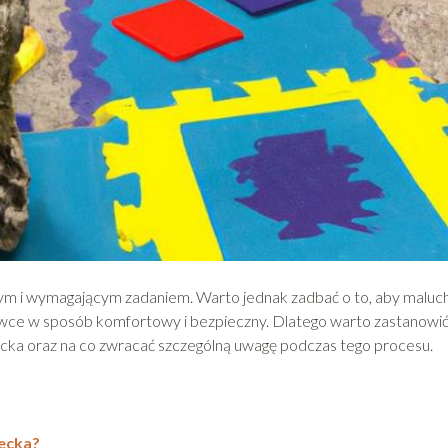
ym i wymagającym zadaniem. Warto jednak zadbać o to, aby maluch
wce w sposób komfortowy i bezpieczny. Dlatego warto zastanowić 
ecka oraz na co zwracać szczególną uwagę podczas tego procesu.
iecka?