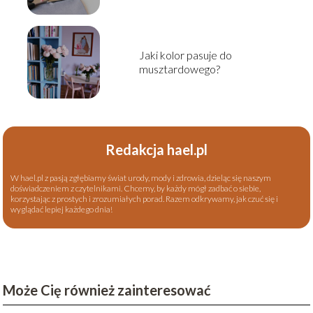
Jaki kolor pasuje do
musztardowego?
Redakcja hael.pl
W hael.pl z pasją zgłębiamy świat urody, mody i zdrowia, dzieląc się naszym
doświadczeniem z czytelnikami. Chcemy, by każdy mógł zadbać o siebie,
korzystając z prostych i zrozumiałych porad. Razem odkrywamy, jak czuć się i
wyglądać lepiej każdego dnia!
Może Cię również zainteresować